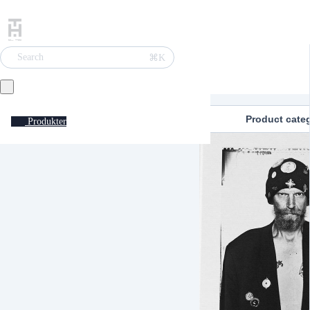
⌘K
Search
Product cate
Produkter