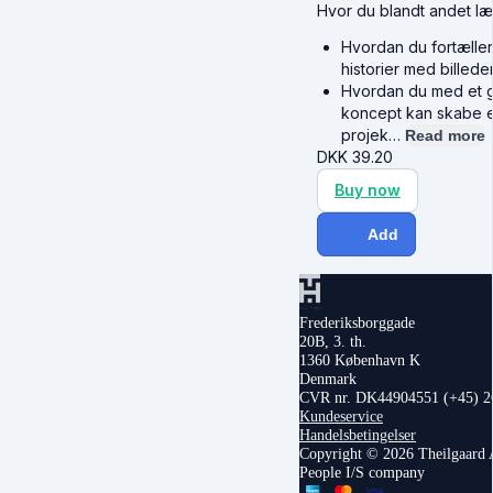
Hvor du blandt andet læ
Hvordan du fortæller
historier med billede
Hvordan du med et 
koncept kan skabe
projek…
Read more
DKK
39.20
Buy now
Add
Frederiksborggade
20B, 3. th.
1360 København K
Denmark
CVR nr. DK44904551
(+45) 
Kundeservice
Handelsbetingelser
Copyright © 2026 Theilgaard 
People I/S company